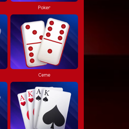
Poker
Ceme