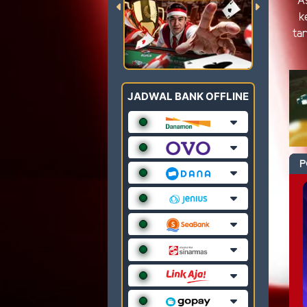
A
k
ta
JADWAL BANK OFFLINE
P