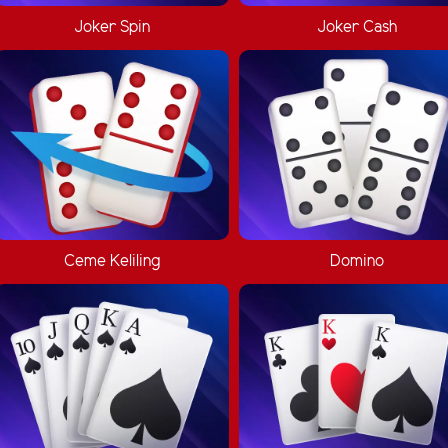
Joker Spin
Joker Cash
Ceme Keliling
Domino