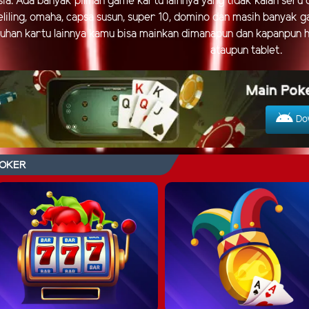
sia. Ada banyak pilihan game kartu lainnya yang tidak kalah se
eliling, omaha, capsa susun, super 10, domino dan masih banyak 
ruhan kartu lainnya kamu bisa mainkan dimanapun dan kapanpun 
ataupun tablet.
Dow
OKER