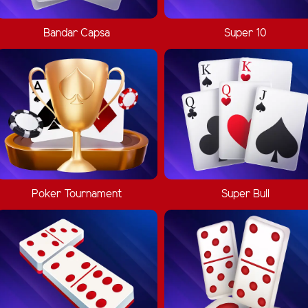
Bandar Capsa
Super 10
Poker Tournament
Super Bull