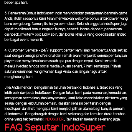
beberapa hari.
3. Penawaran Bonus IndoSuper ingin meningkatkan pengalaman bermain game
Anda, itulah sebabnya kami telah menyiapkan welcome bonus untuk player yang
baru bergabung. Namun, itu hanya permulaan. Seluruh anggota IndoSuper juga
dapat menikmati bonus reguler lainnya, seperti bonus deposit, penawaran
cashback, mystery box, lucky spin, dan bonus khusus yang didedikasikan untuk
berbagai event menarik.
4. Customer Service - 24/7 support center kami siap membantu Anda setiap
saat dengan tenaga profesional dan ramah akan menjawab semua pertanyaan
player dan menyelesaikan masalah apa pun dengan cepat. Kami tersedia
melalui livechat hingga social media 24 jam sehari, 7 hari seminggu. Pilihlah
saluran komunikasi yang nyaman bagi Anda, dan jangan ragu untuk
menghubungi kami
Jika Anda mencari pengalaman taruhan terbaik di Indonesia, tidak ada yang
lebih baik daripada IndoSuper. Dengan fokus kami pada keamanan, kemudahan,
keragaman permainan, dan kenyamanan, kami telah menciptakan platform yang
sesuai dengan kebutuhan pemain. Rasakan sensasi bertaruh dengan
IndoSuper dan lihat mengapa kami menjadi pilihan utama bagi banyak pemain
di Indonesia. Bergabunglah dengan kami sekarang dan temukan dunia taruhan
online yang tak terbatas!
INDOSUPER
,
Raih hadiah menarik sekarang juga.
FAQ Seputar IndoSuper