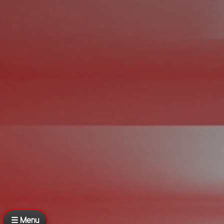
☰ Menu