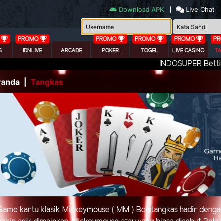
Download APK
Live Chat
O
PROMO
PROMO
PROMO
PROMO
P
S
IDNLIVE
ARCADE
POKER
TOGEL
LIVE CASINO
T
INDOSUPER Betting Online Terperca
randa
Tangkas
Game kartu klasik Mickeymouse ( MM ) Bolatangkas hadir dengan