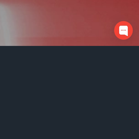
NATIF
RTP LIVE SLOT
Metode Pembayaran
an
enis
DOWNLOAD FOR ANDROID
lih