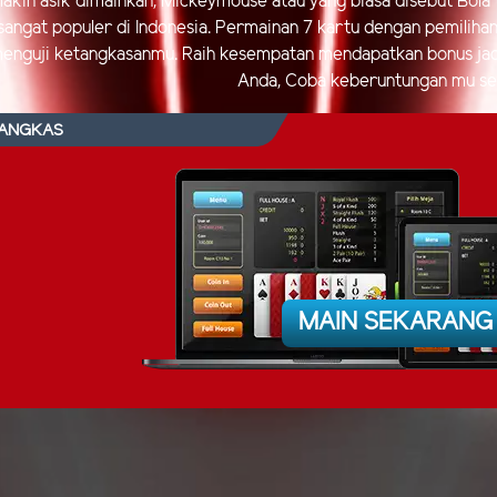
akin asik dimainkan, Mickeymouse atau yang biasa disebut Bol
sangat populer di Indonesia. Permainan 7 kartu dengan pemilihan
enguji ketangkasanmu. Raih kesempatan mendapatkan bonus jack
Anda, Coba keberuntungan mu se
ANGKAS
MAIN SEKARANG